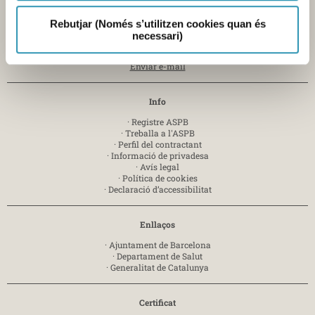
Laboratori
Av. Drassanes, 13 - 08001 Barcelona -
T. 934 439 400
Rebutjar (Només s’utilitzen cookies quan és
necessari)
Mercabarna
Zona Franca, sector C - 08040 Barcelona-
T. 935 563 341
Enviar e-mail
Info
·
Registre ASPB
·
Treballa a l'ASPB
·
Perfil del contractant
·
Informació de privadesa
·
Avís legal
·
Política de cookies
·
Declaració d’accessibilitat
Enllaços
·
Ajuntament de Barcelona
·
Departament de Salut
·
Generalitat de Catalunya
Certificat