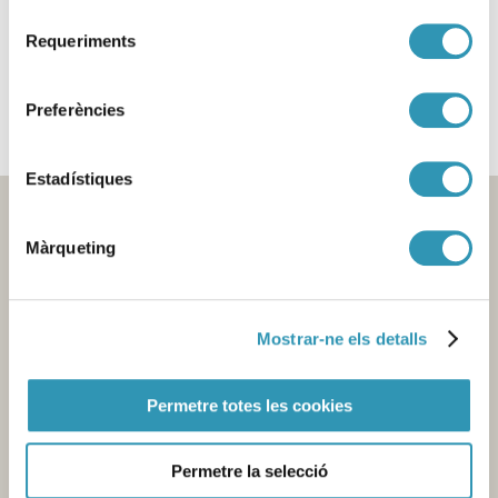
Selecció
Requeriments
de
Aquesta informació es pot trobar a:
NOTES INFORMATIVES
consentiment
Preferències
Estadístiques
Màrqueting
Mostrar-ne els detalls
Permetre totes les cookies
Contacte
Seu central de l'Agència
Pl. Lesseps, 1 - 08023 Barcelona -
T. 932 384 545
Permetre la selecció